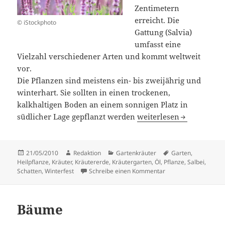
Zentimetern
erreicht. Die
© iStockphoto
Gattung (Salvia)
umfasst eine
Vielzahl verschiedener Arten und kommt weltweit
vor.
Die Pflanzen sind meistens ein- bis zweijährig und
winterhart. Sie sollten in einen trockenen,
kalkhaltigen Boden an einem sonnigen Platz in
Salbei
südlicher Lage gepflanzt werden
weiterlesen
Veröffentlicht
Autor
Kategorien
Schlagwörter
21/05/2010
Redaktion
Gartenkräuter
Garten
,
am
Heilpflanze
,
Kräuter
,
Kräutererde
,
Kräutergarten
,
Öl
,
Pflanze
,
Salbei
,
zu Salbei
Schatten
,
Winterfest
Schreibe einen Kommentar
Bäume