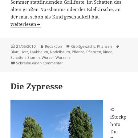
Sommer stattfindenden Grillfeste, im Schatten des
alten großen Nussbaums oder der Edelkirsche, an
der man schon als Kind geschaukelt hat.
Bäume
weiterlesen
Veröffentlicht
Autor
Kategorien
Schlagwör
21/05/2010
Redaktion
Großgewächs
,
Pflanzen
am
Blatt
,
Holz
,
Laubbaum
,
Nadelbaum
,
Pflanze
,
Pflanzen
,
Rinde
,
Schatten
,
Stamm
,
Wurzel
,
Wurzeln
zu Bäume
Schreibe einen Kommentar
Die Zypresse
©
iStockp
hoto
Die