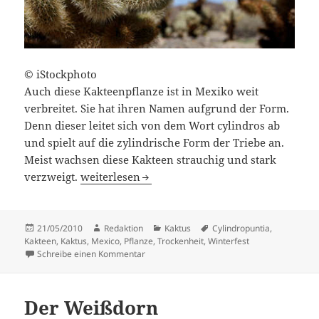
© iStockphoto
Auch diese Kakteenpflanze ist in Mexiko weit
verbreitet. Sie hat ihren Namen aufgrund der Form.
Denn dieser leitet sich von dem Wort cylindros ab
und spielt auf die zylindrische Form der Triebe an.
Meist wachsen diese Kakteen strauchig und stark
Cylindropuntia
verzweigt.
weiterlesen
Veröffentlicht
Autor
Kategorien
Schlagwörter
21/05/2010
Redaktion
Kaktus
Cylindropuntia
,
am
Kakteen
,
Kaktus
,
Mexico
,
Pflanze
,
Trockenheit
,
Winterfest
zu Cylindropuntia
Schreibe einen Kommentar
Der Weißdorn