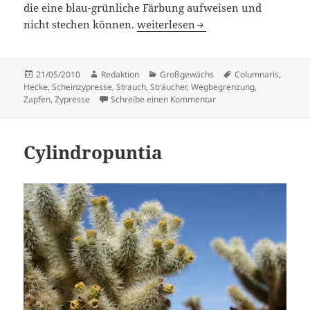
die eine blau-grünliche Färbung aufweisen und
Die Zypresse
nicht stechen können.
weiterlesen
Veröffentlicht
Autor
Kategorien
Schlagwörter
21/05/2010
Redaktion
Großgewächs
Columnaris
,
am
Hecke
,
Scheinzypresse
,
Strauch
,
Sträucher
,
Wegbegrenzung
,
zu Die Zypresse
Zapfen
,
Zypresse
Schreibe einen Kommentar
Cylindropuntia