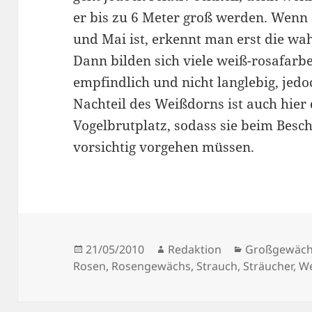
er bis zu 6 Meter groß werden. Wenn e
und Mai ist, erkennt man erst die wa
Dann bilden sich viele weiß-rosafarb
empfindlich und nicht langlebig, jedoc
Nachteil des Weißdorns ist auch hier d
Vogelbrutplatz, sodass sie beim Besc
vorsichtig vorgehen müssen.
Veröffentlicht
Autor
Kategorien
21/05/2010
Redaktion
Großgewäc
am
Rosen
,
Rosengewächs
,
Strauch
,
Sträucher
,
W