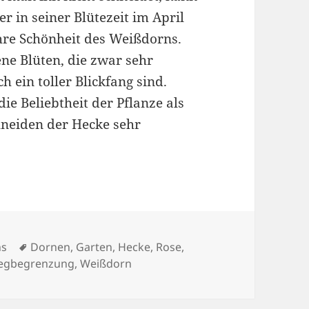
r in seiner Blütezeit im April
hre Schönheit des Weißdorns.
ene Blüten, die zwar sehr
h ein toller Blickfang sind.
ie Beliebtheit der Pflanze als
hneiden der Hecke sehr
Schlagwörter
hs
Dornen
,
Garten
,
Hecke
,
Rose
,
egbegrenzung
,
Weißdorn