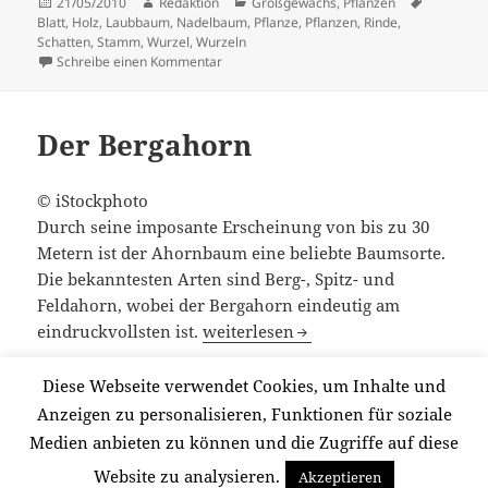
Veröffentlicht
Autor
Kategorien
Schlagwör
21/05/2010
Redaktion
Großgewächs
,
Pflanzen
am
Blatt
,
Holz
,
Laubbaum
,
Nadelbaum
,
Pflanze
,
Pflanzen
,
Rinde
,
Schatten
,
Stamm
,
Wurzel
,
Wurzeln
zu Bäume
Schreibe einen Kommentar
Der Bergahorn
© iStockphoto
Durch seine imposante Erscheinung von bis zu 30
Metern ist der Ahornbaum eine beliebte Baumsorte.
Die bekanntesten Arten sind Berg-, Spitz- und
Feldahorn, wobei der Bergahorn eindeutig am
Der Bergahorn
eindruckvollsten ist.
weiterlesen
Diese Webseite verwendet Cookies, um Inhalte und
Veröffentlicht
Autor
Kategorien
Schlagwörter
21/05/2010
Redaktion
Großgewächs
Ahorn
,
Anzeigen zu personalisieren, Funktionen für soziale
am
Ahornsirup
,
Baum
,
Bäume
,
Blatt
,
Holz
,
Rinde
,
Schatten
Medien anbieten zu können und die Zugriffe auf diese
zu Der Bergahorn
Schreibe einen Kommentar
Website zu analysieren.
Akzeptieren