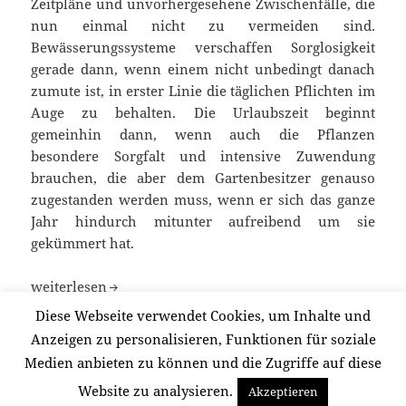
Zeitpläne und unvorhergesehene Zwischenfälle, die
nun einmal nicht zu vermeiden sind.
Bewässerungssysteme verschaffen Sorglosigkeit
gerade dann, wenn einem nicht unbedingt danach
zumute ist, in erster Linie die täglichen Pflichten im
Auge zu behalten. Die Urlaubszeit beginnt
gemeinhin dann, wenn auch die Pflanzen
besondere Sorgfalt und intensive Zuwendung
brauchen, die aber dem Gartenbesitzer genauso
zugestanden werden muss, wenn er sich das ganze
Jahr hindurch mitunter aufreibend um sie
gekümmert hat.
Automatische Helfer beim Blumengießen
weiterlesen
Diese Webseite verwendet Cookies, um Inhalte und
Anzeigen zu personalisieren, Funktionen für soziale
Veröffentlicht
Autor
Kategorien
04/08/2013
Redaktion
Gartenwerkzeug
,
Tipps &
Medien anbieten zu können und die Zugriffe auf diese
am
zu Automatische Helfer beim 
Gestalten
Schreibe einen Kommentar
Website zu analysieren.
Akzeptieren