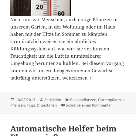
Nicht nur wir Menschen, auch einige Pflanzen in
unserem Garten, in der Wohnung oder im Haus
haben mit der Hitze im Sommer zu kämpfen.
Grundsätzlich weisen sie ein ähnliches
Kühlungssystem auf, wie wir: sie verdunsten
Feuchtigkeit um die Luft in unmittelbarer
Umgebung herunter zu kühlen. Bei diesem Vorgang
können wir unsere liebgewonnenen Gewächse
So schützen Sie ihre Pflanzen vo
tatkräftig unterstützen.
weiterlesen
Veröffentlicht
Autor
Kategorien
10/08/2013
Redaktion
Balkonpflanzen
,
Gartenpflanzen
,
am
zu So schütze
Pflanzen
,
Tipps & Gestalten
Schreibe einen Kommentar
Automatische Helfer beim