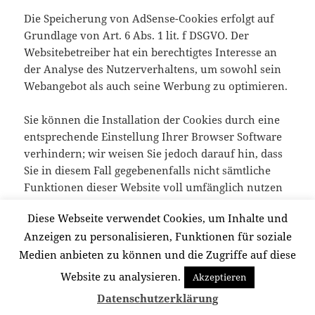
Die Speicherung von AdSense-Cookies erfolgt auf
Grundlage von Art. 6 Abs. 1 lit. f DSGVO. Der
Websitebetreiber hat ein berechtigtes Interesse an
der Analyse des Nutzerverhaltens, um sowohl sein
Webangebot als auch seine Werbung zu optimieren.
Sie können die Installation der Cookies durch eine
entsprechende Einstellung Ihrer Browser Software
verhindern; wir weisen Sie jedoch darauf hin, dass
Sie in diesem Fall gegebenenfalls nicht sämtliche
Funktionen dieser Website voll umfänglich nutzen
können. Durch die Nutzung dieser Website erklären
Diese Webseite verwendet Cookies, um Inhalte und
Sie sich mit der Bearbeitung der über Sie erhobenen
Anzeigen zu personalisieren, Funktionen für soziale
Daten durch Google in der zuvor beschriebenen Art
Medien anbieten zu können und die Zugriffe auf diese
und Weise und zu dem zuvor benannten Zweck
einverstanden.
Website zu analysieren.
Akzeptieren
Datenschutzerklärung