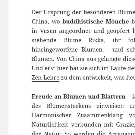
Der Ursprung der besonderen Blumenk
China, wo
buddhistische Mönche
b
in Vasen angeordnet und geopfert 
stehende Blume Rikka, ihr fo
hineingeworfene Blumen – und schl
Blumen. Von China aus gelangte dies
Und erst hier hat sie sich im Laufe d
Zen-Lehre
zu dem entwickelt, was heu
Freude an Blumen und Blättern
– l
des Blumensteckens einweisen un
Harmonischer Zusammenklang von
Natürlichkeit verbunden mit Grazie,
der Natur: So werden die Arrangem