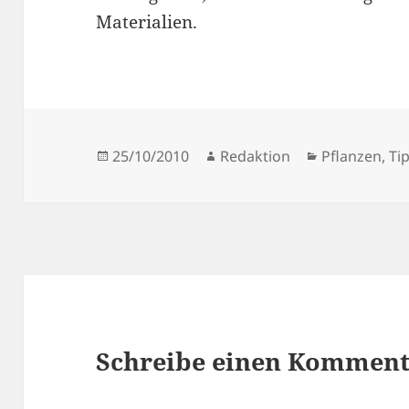
Materialien.
Veröffentlicht
Autor
Kategorien
25/10/2010
Redaktion
Pflanzen
,
Ti
am
Schreibe einen Kommen