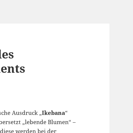
des
ents
sche Ausdruck „
Ikebana
“
bersetzt „lebende Blumen“ –
diese werden bei der