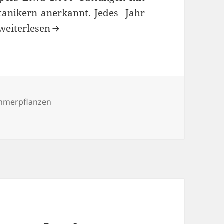
tanikern anerkannt. Jedes Jahr
Orchideen
weiterlesen
mmerpflanzen