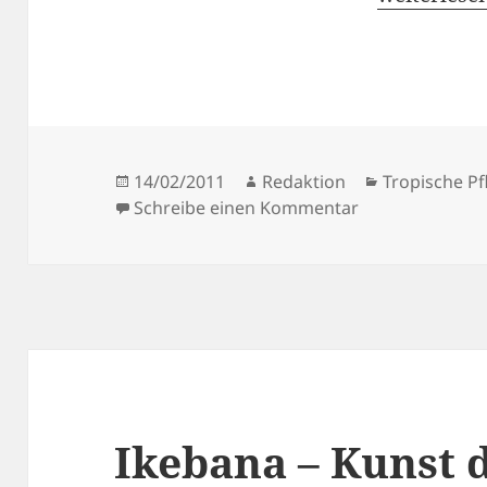
Veröffentlicht
Autor
Kategorien
14/02/2011
Redaktion
Tropische P
am
zu Drei Pflanz
Schreibe einen Kommentar
Ikebana – Kunst 