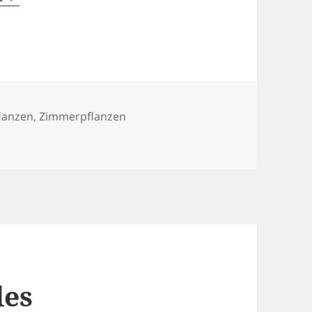
flanzen
,
Zimmerpflanzen
en fürs Badezimmer
des