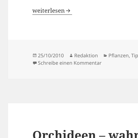
Ikebana – Kunst des Blumenarrange
weiterlesen
Veröffentlicht
Autor
Kategorien
25/10/2010
Redaktion
Pflanzen
,
Ti
am
zu Ikebana – K
Schreibe einen Kommentar
Orchideen – wah