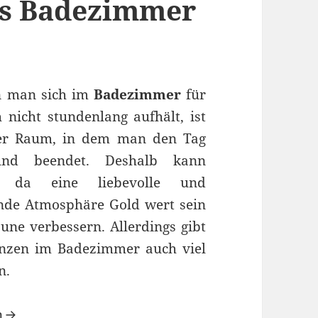
rs Badezimmer
 man sich im
Badezimmer
für
 nicht stundenlang aufhält, ist
er Raum, in dem man den Tag
und beendet. Deshalb kann
s da eine liebevolle und
nde Atmosphäre Gold wert sein
une verbessern. Allerdings gibt
anzen im Badezimmer auch viel
n.
zen fürs Badezimmer
n