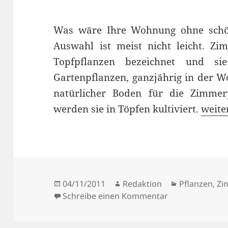
Was wäre Ihre Wohnung ohne schö
Auswahl ist meist nicht leicht. Z
Topfpflanzen bezeichnet und s
Gartenpflanzen, ganzjährig in der W
natürlicher Boden für die Zimmerp
Die r
werden sie in Töpfen kultiviert.
weite
Veröffentlicht
Autor
Kategorien
04/11/2011
Redaktion
Pflanzen
,
Zi
am
zu Die richtig
Schreibe einen Kommentar