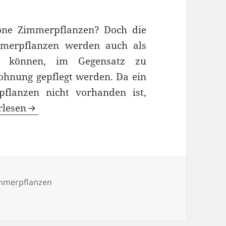
ne Zimmerpflanzen? Doch die
immerpflanzen werden auch als
ie können, im Gegensatz zu
ohnung gepflegt werden. Da ein
flanzen nicht vorhanden ist,
ichtigen Zimmerpflanzen für das Wohnzimmer
rlesen
mmerpflanzen
en Zimmerpflanzen für das Wohnzimmer