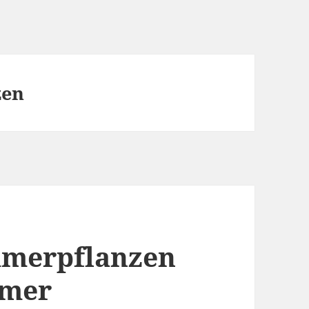
zen
mmerpflanzen
mmer