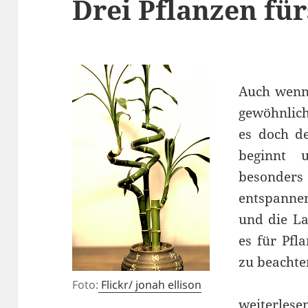
Drei Pflanzen fü
Auch wenn
gewöhnlich
es doch d
beginnt 
besonder
entspanne
und die La
es für Pfl
zu beachte
Foto:
Flickr/ jonah ellison
Drei Pflan
weiterlese