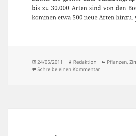
bis zu 30.000 Arten sind von den Bo
kommen etwa 500 neue Arten hinzu.
Veröffentlicht
Autor
Kategorien
24/05/2011
Redaktion
Pflanzen
,
Zi
am
zu Orchideen
Schreibe einen Kommentar