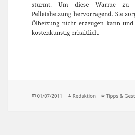
stürmt. Um diese Wärme zu er
Pelletsheizung
hervorragend. Sie sor
Ölheizung nicht erzeugen kann und 
kostenkünstig erhältlich.
Veröffentlicht
Autor
Kategorien
01/07/2011
Redaktion
Tipps & Gest
am