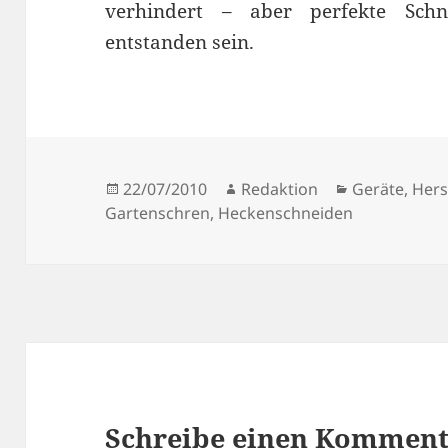
verhindert – aber perfekte Sch
entstanden sein.
Veröffentlicht
Autor
Kategorien
22/07/2010
Redaktion
Geräte
,
Hers
am
Gartenschren
,
Heckenschneiden
Schreibe einen Kommen