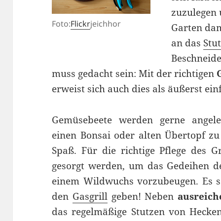
zuzulegen 
Foto:
Flickr
jeichhor
Garten dam
an das
Stu
Beschneide
muss gedacht sein: Mit der richtigen
erweist sich auch dies als äußerst ein
Gemüsebeete werden gerne angele
einen Bonsai oder alten Übertopf z
Spaß. Für die richtige Pflege des 
gesorgt werden, um das Gedeihen de
einem Wildwuchs vorzubeugen. Es sol
den
Gasgrill
geben! Neben
ausreic
das regelmäßige Stutzen von Hecke