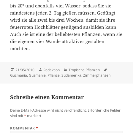
bis 20° und ebenfalls viel Wasser, sodass Sie sie
mindestens jeden 2. Tag gießen müssen. Gedüngt
wird sie alle zwei bis drei Wochen, damit sie ihre
feuerroten Hochblätter genügend ausbilden kann.
Auch sie ist eine der beliebtesten Pflanzen, wenn sie
die eigenen vier Wände attraktiver gestalten
möchten.
Veröffentlicht
Autor
Kategorien
Schlagwörter
21/05/2010
Redaktion
Tropische Pflanzen
am
Guzmania
,
Guzmanie
,
Pflanze
,
Südamerika
,
Zimmerpflanzen
Schreibe einen Kommentar
Deine E-Mail-Adresse wird nicht veröffentlicht.
Erforderliche Felder
sind mit
*
markiert
KOMMENTAR
*