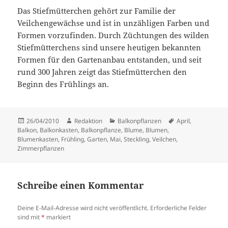
Das Stiefmütterchen gehört zur Familie der
Veilchengewächse und ist in unzähligen Farben und
Formen vorzufinden. Durch Züchtungen des wilden
Stiefmütterchens sind unsere heutigen bekannten
Formen für den Gartenanbau entstanden, und seit
rund 300 Jahren zeigt das Stiefmütterchen den
Beginn des Frühlings an.
Veröffentlicht
Autor
Kategorien
Schlagwörter
26/04/2010
Redaktion
Balkonpflanzen
April
,
am
Balkon
,
Balkonkasten
,
Balkonpflanze
,
Blume
,
Blumen
,
Blumenkasten
,
Frühling
,
Garten
,
Mai
,
Steckling
,
Veilchen
,
Zimmerpflanzen
Schreibe einen Kommentar
Deine E-Mail-Adresse wird nicht veröffentlicht.
Erforderliche Felder
sind mit
*
markiert