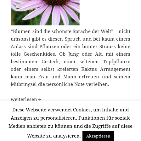
“Blumen sind die schönste Sprache der Welt” – nicht
umsonst gibt es diesen Spruch und bei kaum einem
Anlass sind Pflanzen oder ein bunter Strauss keine
tolle Geschenkidee. Ob Jung oder Alt, mit einem
bestimmten Gesteck, einer seltenen Topfpflanze
oder einem selbst kreierten Kaktus Arrangement
kann man Frau und Mann erfreuen und seinem
Mitbringsel die persönliche Note verleihen.
Blumen sind die schönste Sprache der Welt
weiterlesen
Diese Webseite verwendet Cookies, um Inhalte und
Anzeigen zu personalisieren, Funktionen für soziale
Veröffentlicht
Autor
Kategorien
29/08/2012
Redaktion
Allgemein
Medien anbieten zu können und die Zugriffe auf diese
am
zu Blumen sind die schönste Sprache der W
Schreibe einen Kommentar
Website zu analysieren.
Akzeptieren