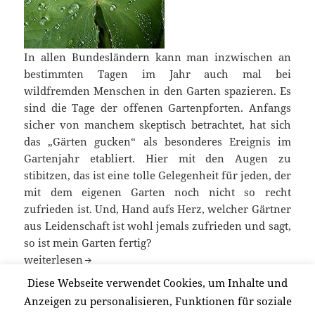
In allen Bundesländern kann man inzwischen an
bestimmten Tagen im Jahr auch mal bei
wildfremden Menschen in den Garten spazieren. Es
sind die Tage der offenen Gartenpforten. Anfangs
sicher von manchem skeptisch betrachtet, hat sich
das „Gärten gucken“ als besonderes Ereignis im
Gartenjahr etabliert. Hier mit den Augen zu
stibitzen, das ist eine tolle Gelegenheit für jeden, der
mit dem eigenen Garten noch nicht so recht
zufrieden ist. Und, Hand aufs Herz, welcher Gärtner
aus Leidenschaft ist wohl jemals zufrieden und sagt,
so ist mein Garten fertig?
Die Tage der offenen Gartenpforten
weiterlesen
Diese Webseite verwendet Cookies, um Inhalte und
Anzeigen zu personalisieren, Funktionen für soziale
Veröffentlicht
Autor
Kategorien
27/07/2012
Redaktion
Allgemein