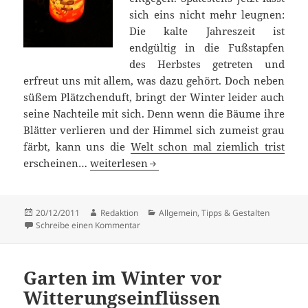
sich eins nicht mehr leugnen:
Die kalte Jahreszeit ist
endgültig in die Fußstapfen
des Herbstes getreten und
erfreut uns mit allem, was dazu gehört. Doch neben
süßem Plätzchenduft, bringt der Winter leider auch
seine Nachteile mit sich. Denn wenn die Bäume ihre
Blätter verlieren und der Himmel sich zumeist grau
färbt, kann uns die
Welt schon mal ziemlich trist
Ideen für die winterliche Balkongestaltung
erscheinen…
weiterlesen
Veröffentlicht
Autor
Kategorien
20/12/2011
Redaktion
Allgemein
,
Tipps & Gestalten
am
zu Ideen für die winterliche Balkongestaltu
Schreibe einen Kommentar
Garten im Winter vor
Witterungseinflüssen