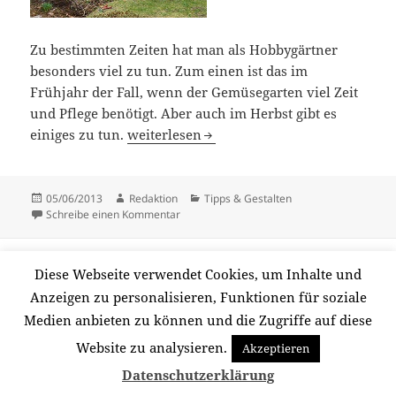
Zu bestimmten Zeiten hat man als Hobbygärtner
besonders viel zu tun. Zum einen ist das im
Frühjahr der Fall, wenn der Gemüsegarten viel Zeit
und Pflege benötigt. Aber auch im Herbst gibt es
Hoch-Zeit für Hobbygärtner
einiges zu tun.
weiterlesen
Veröffentlicht
Autor
Kategorien
05/06/2013
Redaktion
Tipps & Gestalten
am
zu Hoch-Zeit für Hobbygärtner
Schreibe einen Kommentar
Stolz präsentiert von WordPress
Diese Webseite verwendet Cookies, um Inhalte und
Anzeigen zu personalisieren, Funktionen für soziale
Medien anbieten zu können und die Zugriffe auf diese
Website zu analysieren.
Akzeptieren
Datenschutzerklärung